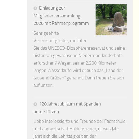
Einladung zur
Mitgliederversammlung
2026 mit Rahmenprogramm
Sehr geehrte
Vereinsmitglieder, möchten
Sie das UNESCO-Biosphärenreservat und seine
historisch gewachsene Niedermoorlandschaft
erforschen? Wegen seiner 2.200 Kilometer
langen Wasserläufe wird er auch das „Land der
tausend Gräben“ genannt. Dann freuen Sie sich
auf unser...
120 Jahre Jubiläum mit Spenden
unterstützen
Liebe Interessierte und Freunde der Fachschule
für Landwirtschaft Haldensleben, dieses Jahr
jährt sich die Lehrtätigkeit an der