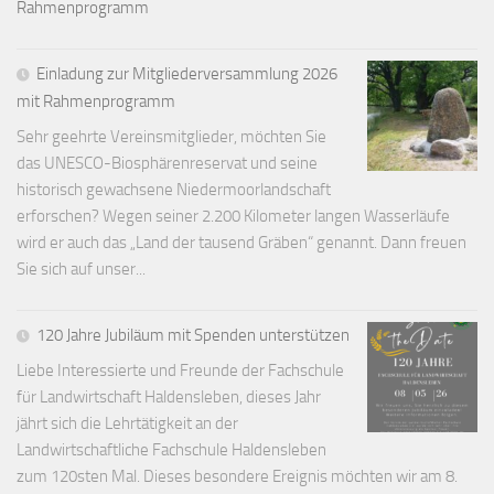
Rahmenprogramm
Einladung zur Mitgliederversammlung 2026
mit Rahmenprogramm
Sehr geehrte Vereinsmitglieder, möchten Sie
das UNESCO-Biosphärenreservat und seine
historisch gewachsene Niedermoorlandschaft
erforschen? Wegen seiner 2.200 Kilometer langen Wasserläufe
wird er auch das „Land der tausend Gräben“ genannt. Dann freuen
Sie sich auf unser...
120 Jahre Jubiläum mit Spenden unterstützen
Liebe Interessierte und Freunde der Fachschule
für Landwirtschaft Haldensleben, dieses Jahr
jährt sich die Lehrtätigkeit an der
Landwirtschaftliche Fachschule Haldensleben
zum 120sten Mal. Dieses besondere Ereignis möchten wir am 8.