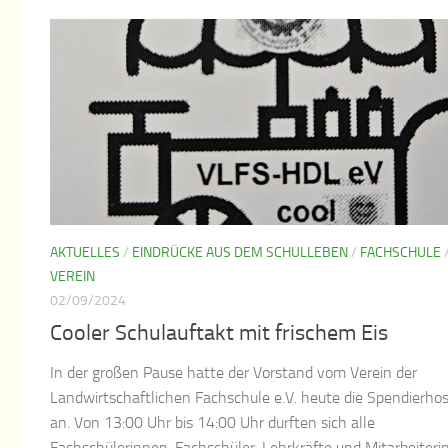
AKTUELLES
/
EINDRÜCKE AUS DEM SCHULLEBEN
/
FACHSCHULE
VEREIN
02/09/2024
Cooler Schulauftakt mit frischem Eis
In der großen Pause hatte der Vorstand vom Verein der
Landwirtschaftlichen Fachschule e.V. heute die Spendierho
an. Von 13:00 Uhr bis 14:00 Uhr durften sich alle
Fachschülerinnen, Fachschüler, Lehrkräfte und Mitarbeiter