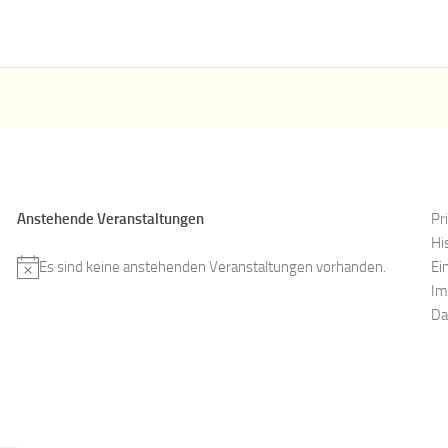
Anstehende Veranstaltungen
Pr
Hi
Ei
Es sind keine anstehenden Veranstaltungen vorhanden.
H
Im
i
Da
n
w
e
i
s