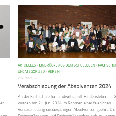
/
AKTUELLES
/
EINDRÜCKE AUS DEM SCHULLEBEN
/
FACHSCHU
UNCATEGORIZED
/
VEREIN
21/06/2024
Verabschiedung der Absolventen 2024
An der Fachschule für Landwirtschaft Haldensleben (LLG
sen
wurden am 21. Juni 2024 im Rahmen einer feierlichen
Verabschiedung die diesjährigen Absolventen geehrt. Die
innen
Fachschülerinnen und Fachschüler haben sich im verga