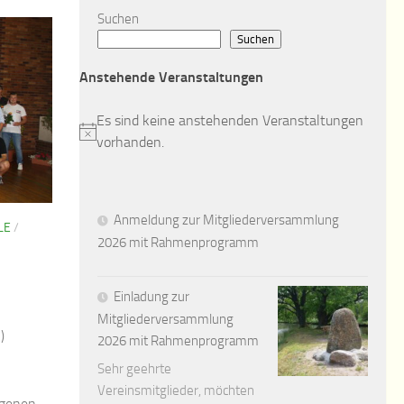
Suchen
Suchen
Anstehende Veranstaltungen
Es sind keine anstehenden Veranstaltungen
Hinweis
vorhanden.
Anmeldung zur Mitgliederversammlung
LE
/
2026 mit Rahmenprogramm
Einladung zur
Mitgliederversammlung
)
2026 mit Rahmenprogramm
Sehr geehrte
Vereinsmitglieder, möchten
ngenen