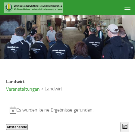
Zum Inhalt springen
Landwirt
Landwirt
Veranstaltungen
Veranstaltungen
Es wurden keine Ergebnisse gefunden.
Hinweis
A
V
Anstehende
Liste
n
e
Datum