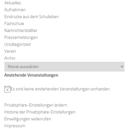
Aktuelles
n
Aufnahmen
-
Eindrücke aus dem Schulleben
N
Fachschule
a
Nachrichtenblätter
v
Pressemeldungen
i
Uncategorized
g
Verein
a
Archiv
t
i
Anstehende Veranstaltungen
o
n
Es sind keine anstehenden Veranstaltungen vorhanden.
H
i
Privatsphäre-Einstellungen ändern
n
Historie der Privatsphäre-Einstellungen
w
Einwilligungen widerrufen
e
Impressum
i