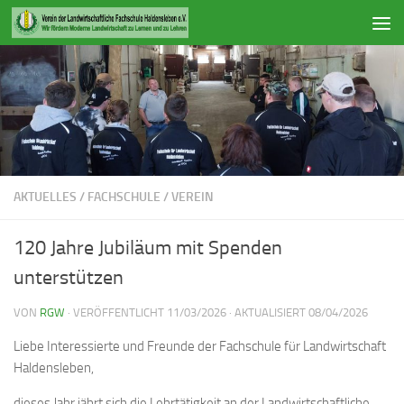
Zum Inhalt springen
AKTUELLES
/
FACHSCHULE
/
VEREIN
120 Jahre Jubiläum mit Spenden
unterstützen
VON
RGW
· VERÖFFENTLICHT
11/03/2026
· AKTUALISIERT
08/04/2026
Liebe Interessierte und Freunde der Fachschule für Landwirtschaft
Haldensleben,
dieses Jahr jährt sich die Lehrtätigkeit an der Landwirtschaftliche