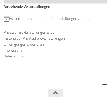
Anstehende Veranstaltungen
Es sind keine anstehenden Veranstaltungen vorhanden.
H
i
Privatsphäre-Einstellungen ändern
n
Historie der Privatsphäre-Einstellungen
w
Einwilligungen widerrufen
e
Impressum
i
Datenschutz
s
Verein der Landwirtschaftlichen Fachschule Haldensleben e.V. ©
2026. Alle Rechte vorbehalten.